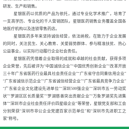
研发、生产和销售。
星银医药以优质的产品为依托，通过专业化学术推广，培育了
一支高学历、专业化的千人营销团队，星银医药销售业务覆盖全国各
地医疗机构以及连锁零售药店。
星银医药多年来坚持诚信经营，依法纳税，在致力于企业发展
的同时，关注民生、关心教育、关爱弱势群体、参与精准扶贫、热心
公益事业，以实际行动履行企业社会责任。
星银医药凭借着企业取得的成就和卓越的社会贡献，获得多项
企业荣誉，先后被评为
“中国诚信企业”“中国优秀创新企业”“改革开放
三十年广东省医药行业最具社会责任企业”“广东省守合同重信用企业”
“广东省诚信示范企业”
“广东省诚信经营企业”“广东省最具竞争力企业”
“广东省企业文化建设先进单位”“
深圳
500强企业
”“深圳市五一劳动奖
状”“罗湖区区长质量奖”“罗湖慈善突出贡献企业”“万象罗湖奖先进集
体”“深圳市企业社会责任评价四星级企业”
等荣誉，星银党支部和工会
分别荣获
“深圳市非公企业党建百家示范单位”和“深圳市先进职工之
家”称号。