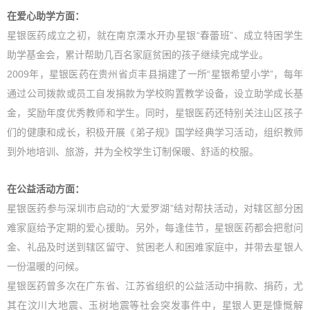
在爱心助学方面：
星银医药成立之初，就在南京溧水开办星银“春蕾班”、成立特困学生
助学基金会，累计帮助几百名家庭贫困的孩子继续完成学业。
2009年，星银医药在贵州省贞丰县捐建了一所“星银希望小学”，每年
通过公司拨款或员工自发捐款为学校购置教学设备，设立助学成长基
金，奖励年度优秀教师和学生。同时，星银医药还特别关注山区孩子
们的健康和成长，积极开展《弟子规》国学经典学习活动，组织教师
到外地培训、旅游，并为全校学生订制保暖、舒适的校服。
在公益活动方面：
星银医药参与深圳市启动的“大爱罗湖”结对帮扶活动，对辖区部分困
难家庭给予定期的爱心援助。另外，每逢佳节，星银医药都会把慰问
金、礼品及时送到辖区留守、贫困老人和困难家庭中，并带去星银人
一份温暖的问候。
星银医药曾多次在广东省、江苏省组织的公益活动中捐款、捐药，尤
其在汶川大地震、玉树地震等社会突发事件中，星银人更是慷慨解