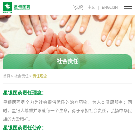
中文
|
ENGLISH
社会责任
首页
>
社会责任
>
责任理念
星银医药责任理念：
星银医药尽全力为社会提供优质的治疗药物，为人类健康服务；同
时，星银人尊重并珍爱每一个生命，勇于承担社会责任，弘扬中华民
族的大爱精神。
星银医药责任使命：