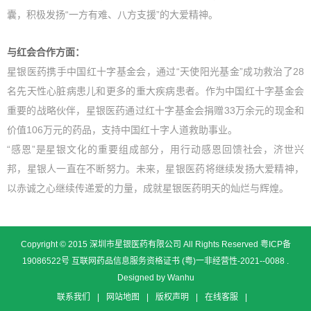
囊，积极发扬“一方有难、八方支援”的大爱精神。
与红会合作方面：
星银医药携手中国红十字基金会，通过“天使阳光基金”成功救治了28
名先天性心脏病患儿和更多的重大疾病患者。作为中国红十字基金会
重要的战略伙伴，星银医药通过红十字基金会捐赠33万余元的现金和
价值106万元的药品，支持中国红十字人道救助事业。
“感恩”是星银文化的重要组成部分，用行动感恩回馈社会，济世兴
邦，星银人一直在不断努力。未来，星银医药将继续发扬大爱精神，
以赤诚之心继续传递爱的力量，成就星银医药明天的灿烂与辉煌。
Copyright © 2015 深圳市星银医药有限公司 All Rights Reserved
粤ICP备
19086522号
互联网药品信息服务资格证书 (粤)一非经营性-2021--0088 .
Designed by Wanhu
联系我们
|
网站地图
|
版权声明
|
在线客服
|